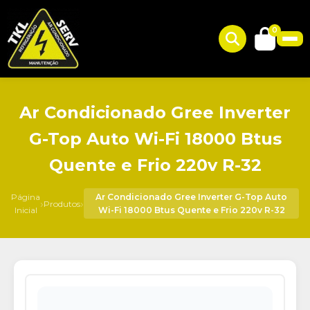
0
Ar Condicionado Gree Inverter
G-Top Auto Wi-Fi 18000 Btus
Quente e Frio 220v R-32
Página
Ar Condicionado Gree Inverter G-Top Auto
›
›
Produtos
Inicial
Wi-Fi 18000 Btus Quente e Frio 220v R-32